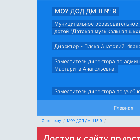
МОУ ДОД ДМШ № 9
Муниципальное образовательное 
детей "Детская музыкальная шко
Директор - Пляка Анатолий Иван
Заместитель директора по админ
Маргарита Анатольевна.
Заместитель директора по учебн
Главная
Ошколе.ру
МОУ ДОД ДМШ № 9
Доступ к сайту приос