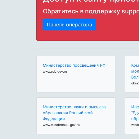
Обратитесь в поддержку
suppo
Панель оператора
Министерство просвещения РФ
Ком
мол
www.edu.gov.ru
Вол
obra
Министерство науки и высшего
Инф
образования Российской
"Ед
Федерации
обр
www.minobrnauki.gov.ru
wind