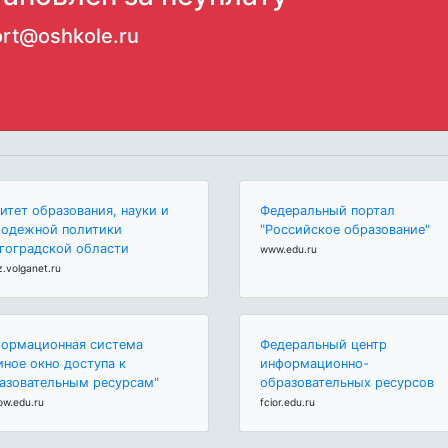
rt@oshkole.ru
итет образования, науки и
Федеральный портал
одежной политики
"Российское образование"
гоградской области
www.edu.ru
z.volganet.ru
ормационная система
Федеральный центр
иное окно доступа к
информационно-
азовательным ресурсам"
образовательных ресурсов
ow.edu.ru
fcior.edu.ru