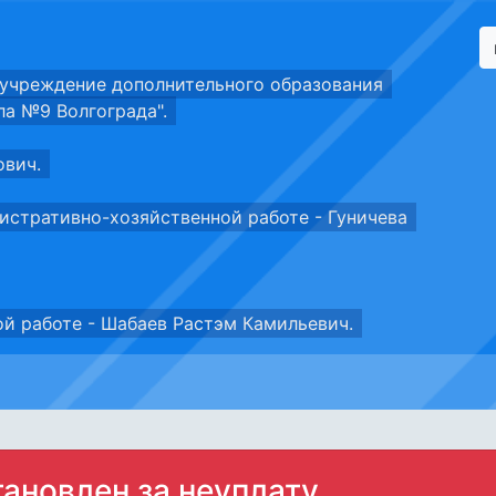
учреждение дополнительного образования
ла №9 Волгограда".
ович.
истративно-хозяйственной работе - Гуничева
ой работе - Шабаев Растэм Камильевич.
тановлен за неуплату